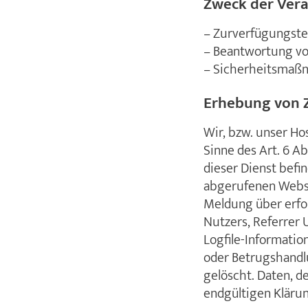
Zweck der Ver
– Zurverfügungstel
– Beantwortung vo
– Sicherheitsmaß
Erhebung von Z
Wir, bzw. unser Ho
Sinne des Art. 6 Ab
dieser Dienst befi
abgerufenen Webse
Meldung über erfol
Nutzers, Referrer 
Logfile-Informatio
oder Betrugshandl
gelöscht. Daten, d
endgültigen Kläru