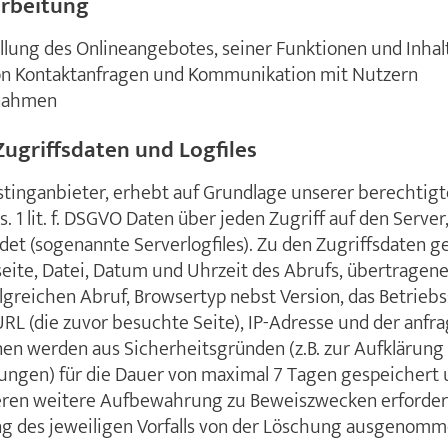
arbeitung
lung des Onlineangebotes, seiner Funktionen und Inhal
n Kontaktanfragen und Kommunikation mit Nutzern
nahmen
ugriffsdaten und Logfiles
stinganbieter, erhebt auf Grundlage unserer berechtigt
s. 1 lit. f. DSGVO Daten über jeden Zugriff auf den Server
ndet (sogenannte Serverlogfiles). Zu den Zugriffsdaten
ite, Datei, Datum und Uhrzeit des Abrufs, übertrage
greichen Abruf, Browsertyp nebst Version, das Betrieb
URL (die zuvor besuchte Seite), IP-Adresse und der anfr
nen werden aus Sicherheitsgründen (z.B. zur Aufklärung
ungen) für die Dauer von maximal 7 Tagen gespeichert
eren weitere Aufbewahrung zu Beweiszwecken erforderlic
ng des jeweiligen Vorfalls von der Löschung ausgenomm