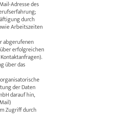
Mail-Adresse des
erufserfahrung;
häftigung durch
owie Arbeitszeiten
er abgerufenen
über erfolgreichen
 Kontaktanfragen).
ng über das
organisatorische
itung der Daten
bH darauf hin,
Mail)
em Zugriff durch