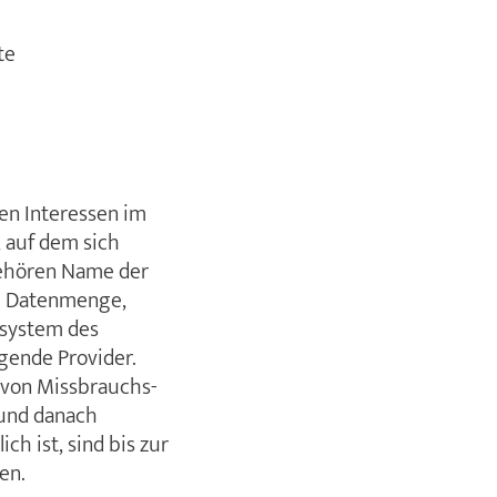
te
en Interessen im
, auf dem sich
 gehören Name der
ne Datenmenge,
ssystem des
agende Provider.
 von Missbrauchs-
 und danach
h ist, sind bis zur
en.