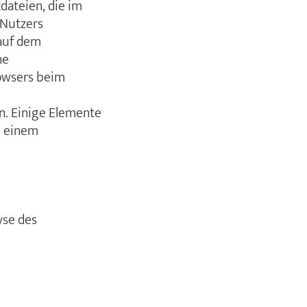
dateien, die im
 Nutzers
 auf dem
ne
rowsers beim
n. Einige Elemente
h einem
yse des